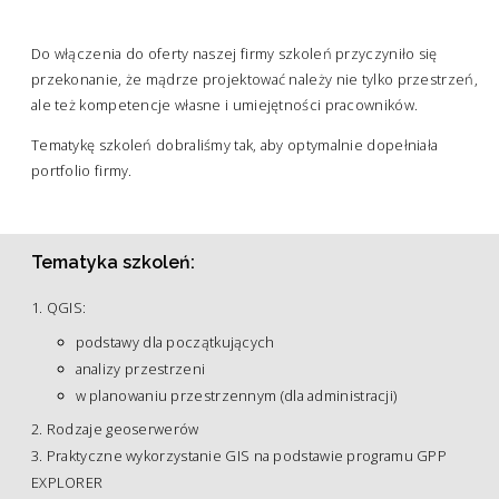
ZESPÓŁ
Ochrona środowiska
Do włączenia do oferty naszej firmy szkoleń przyczyniło się
Opracowanie map
przekonanie, że mądrze projektować należy nie tylko przestrzeń,
KONTAKT
ale też kompetencje własne i umiejętności pracowników.
GIS – GPP EXPLORER
Tematykę szkoleń dobraliśmy tak, aby optymalnie dopełniała
Szkolenia
portfolio firmy.
Dotacje
Tematyka szkoleń:
QGIS:
podstawy dla początkujących
analizy przestrzeni
w planowaniu przestrzennym (dla administracji)
Rodzaje geoserwerów
Praktyczne wykorzystanie GIS na podstawie programu GPP
EXPLORER